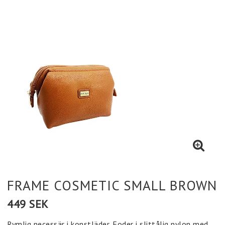
FRAME COSMETIC SMALL BROWN
449 SEK
Rymlig necessär i konstläder. Foder i slittålig nylon med