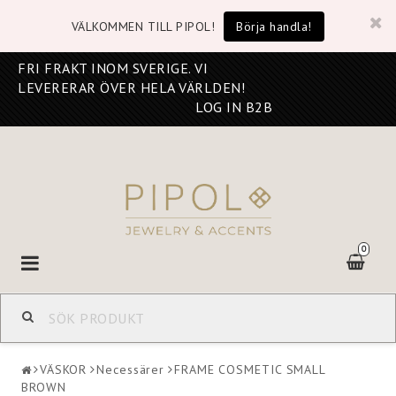
VÄLKOMMEN TILL PIPOL!
Börja handla!
FRI FRAKT INOM SVERIGE. VI
LEVERERAR ÖVER HELA VÄRLDEN!
LOG IN B2B
0
Toggle
navigation
VÄSKOR
Necessärer
FRAME COSMETIC SMALL
BROWN