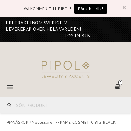
VÄLKOMMEN TILL PIPOL!
Börja handla!
FRI FRAKT INOM SVERIGE. VI
LEVERERAR ÖVER HELA VÄRLDEN!
LOG IN B2B
0
Toggle
navigation
VÄSKOR
Necessärer
FRAME COSMETIC BIG BLACK