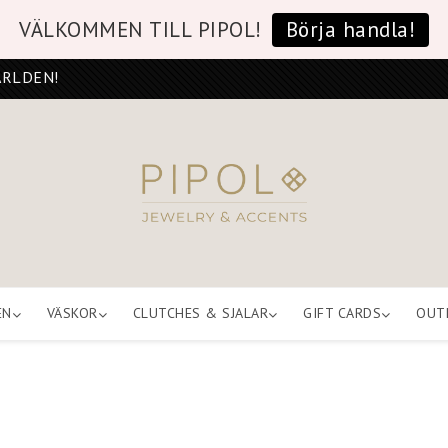
VÄLKOMMEN TILL PIPOL!
Börja handla!
ÄRLDEN!
EN
VÄSKOR
CLUTCHES & SJALAR
GIFT CARDS
OUT