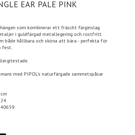
NGLE EAR PALE PINK
rhängen som kombinerar ett fräscht färginslag
taljer i guldfärgad metallegering och rostfritt
m både hållbara och sköna att bära - perfekta för
 fest.
llergitestade.
mans med PIPOL's naturfärgade sammetspåsar
5 cm
 24
040659