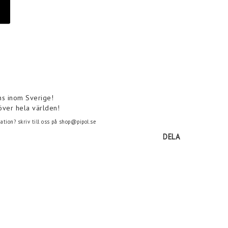
ns inom Sverige!
över hela världen!
tion? skriv till oss på shop@pipol.se
DELA