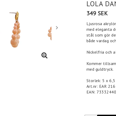
LOLA DA
349 SEK
Ljusrosa akrylö
med eleganta de
stål som gör de
både vardag och
Nickelfria och a
Kommer tillsam
med guldtryck.
Storlek: 5 x 6,
Art.nr: EAR 216
EAN: 7333244