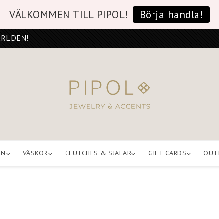
VÄLKOMMEN TILL PIPOL!
Börja handla!
ÄRLDEN!
EN
VÄSKOR
CLUTCHES & SJALAR
GIFT CARDS
OUT