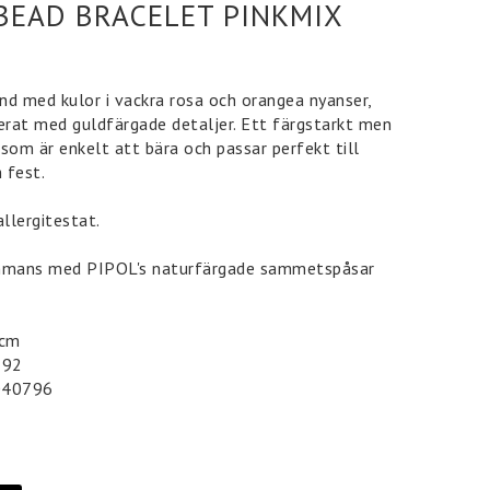
BEAD BRACELET PINKMIX
nd med kulor i vackra rosa och orangea nyanser,
rat med guldfärgade detaljer. Ett färgstarkt men
som är enkelt att bära och passar perfekt till
 fest.
allergitestat.
mans med PIPOL's naturfärgade sammetspåsar
8 cm
 92
040796