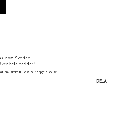
ns inom Sverige!
över hela världen!
tion? skriv till oss på shop@pipol.se
DELA