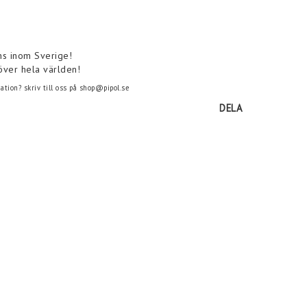
ns inom Sverige!
över hela världen!
tion? skriv till oss på shop@pipol.se
DELA