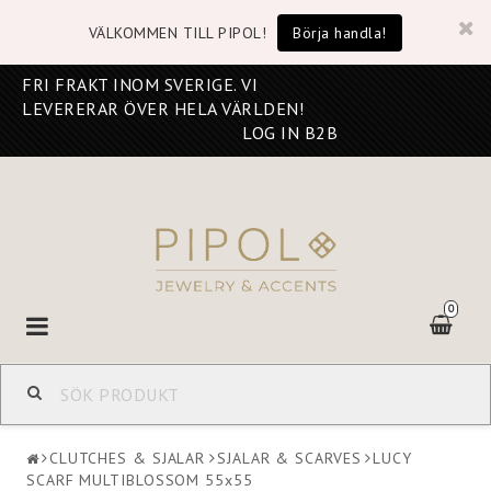
VÄLKOMMEN TILL PIPOL!
Börja handla!
FRI FRAKT INOM SVERIGE. VI
LEVERERAR ÖVER HELA VÄRLDEN!
LOG IN B2B
0
Toggle
navigation
CLUTCHES & SJALAR
SJALAR & SCARVES
LUCY
SCARF MULTIBLOSSOM 55x55