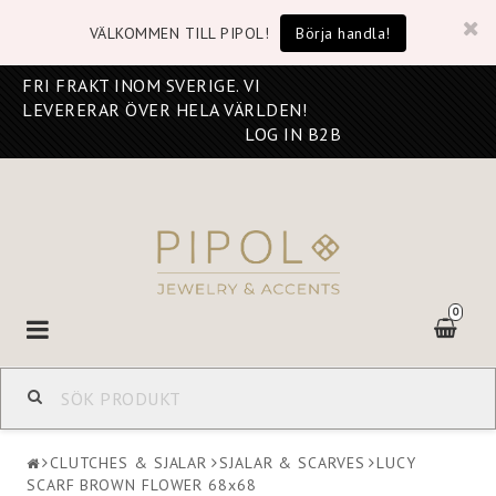
VÄLKOMMEN TILL PIPOL!
Börja handla!
FRI FRAKT INOM SVERIGE. VI
LEVERERAR ÖVER HELA VÄRLDEN!
LOG IN B2B
0
Toggle
navigation
CLUTCHES & SJALAR
SJALAR & SCARVES
LUCY
SCARF BROWN FLOWER 68x68