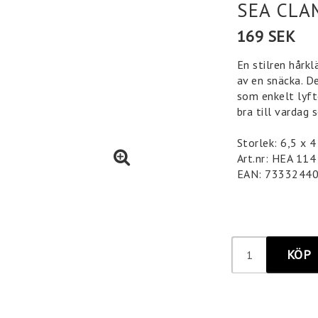
SEA CLA
169 SEK
En stilren hårk
av en snäcka. D
som enkelt lyfte
bra till vardag 
Storlek: 6,5 x 
Art.nr: HEA 114
EAN: 7333244
KÖP