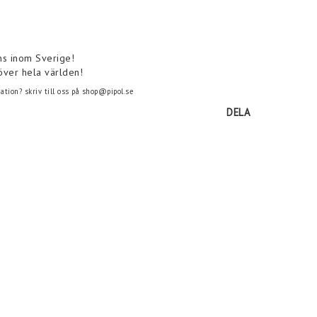
ns inom Sverige!
över hela världen!
tion? skriv till oss på shop@pipol.se
DELA