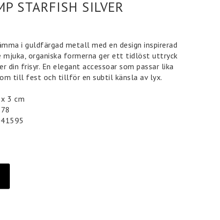
MP STARFISH SILVER
lämma i guldfärgad metall med en design inspirerad
e mjuka, organiska formerna ger ett tidlöst uttryck
r din frisyr. En elegant accessoar som passar lika
som till fest och tillför en subtil känsla av lyx.
4 x 3 cm
 78
041595