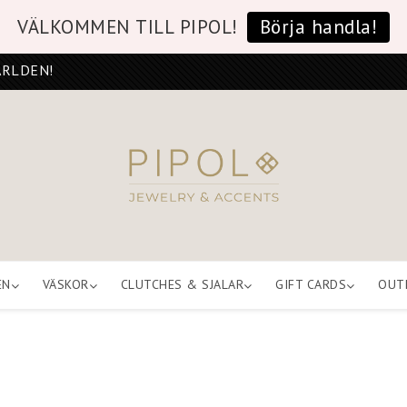
VÄLKOMMEN TILL PIPOL!
Börja handla!
ÄRLDEN!
EN
VÄSKOR
CLUTCHES & SJALAR
GIFT CARDS
OUT