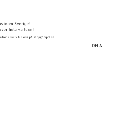
ns inom Sverige!
över hela världen!
tion? skriv till oss på shop@pipol.se
DELA