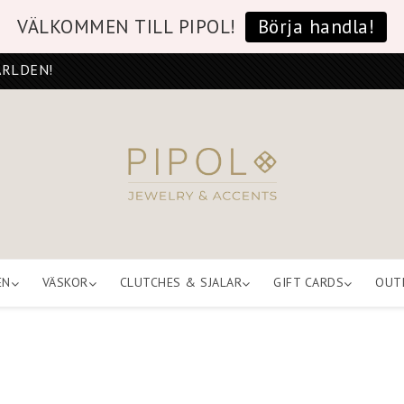
VÄLKOMMEN TILL PIPOL!
Börja handla!
ÄRLDEN!
EN
VÄSKOR
CLUTCHES & SJALAR
GIFT CARDS
OUT