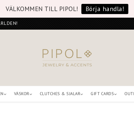
VÄLKOMMEN TILL PIPOL!
Börja handla!
ÄRLDEN!
EN
VÄSKOR
CLUTCHES & SJALAR
GIFT CARDS
OUT