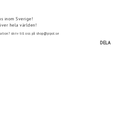
ns inom Sverige!
över hela världen!
tion? skriv till oss på shop@pipol.se
DELA